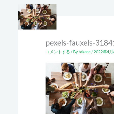
内
容
を
ス
キ
ッ
pexels-fauxels-318
プ
コメントする
/ By
takane
/
2022年4月