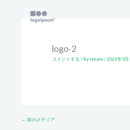
内
容
を
ス
キ
ッ
logo-2
プ
コメントする
/ By
takane
/
2021年3月
←
前のメディア