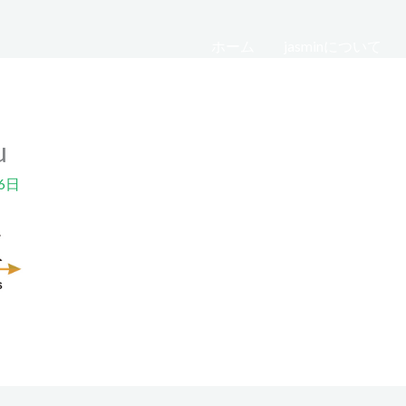
ホーム
jasminについて
u
6日