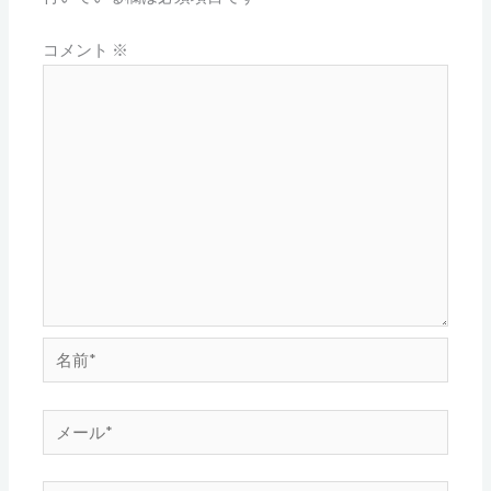
コメント
※
名
前
*
メ
ー
ル