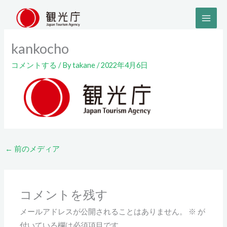
内
容
を
kankocho
ス
キ
コメントする
/ By
takane
/
2022年4月6日
ッ
プ
←
前のメディア
コメントを残す
メールアドレスが公開されることはありません。
※
が
付いている欄は必須項目です