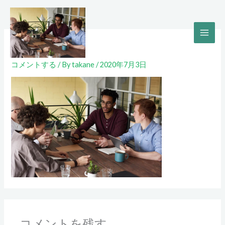
内
容
を
gallery-1
ス
キ
コメントする
/ By
takane
/
2020年7月3日
ッ
プ
コメントを残す